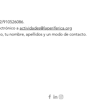
2/910526086.
ectrónico a
actividades@laperiferica.org
lo, tu nombre, apellidos y un modo de contacto.
. Centro de Psicología y Transformación Social, S.Coop.Mad.
CIF: F02791077,
info@lap