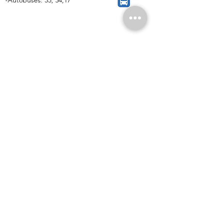
-Autobuses: 35, 34,17
La Periférica. Centro de Psicología y Transformación
Social, S.Coop.Mad.
CIF: