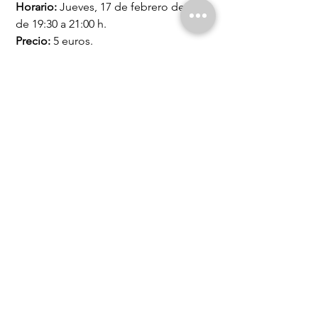
Horario:
Jueves, 17 de febrero de 2022
de 19:30 a 21:00 h.
Precio:
5 euros.
Aforo:
14 personas.
Lugar:
C/
Saturnino Tejera
19,
28025
Madrid.
Inscripciones:
Llamando al
910526086
.
Enviando un correo electrónico a
actividades@laperiferica.org
Indica el curso o módulo, tu nombre,
apellidos y un modo de contacto.