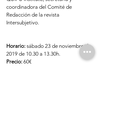
coordinadora del Comité de
Redacción de la revista
Intersubjetivo.
Horario:
sábado 23 de noviembre de
2019 de 10.30 a 13.30h.
Precio:
60€
Aforo:
14 plazas.
Lugar:
C/ Dr. Blanco Soler
11 28044
Madrid.
Inscripciones:
Llamando al
616125712
/910526086.
Enviando un correo electrónico a
actividades@laperiferica.org