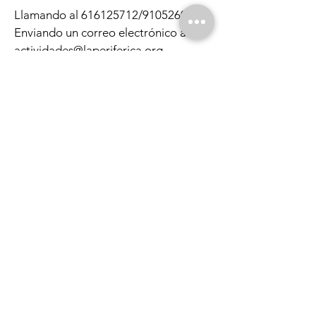
Llamando al
616125712
/910526086.
Enviando un correo electrónico a
actividades@laperiferica.org
Indica el curso o módulo, tu nombre,
apellidos y un modo de contacto.