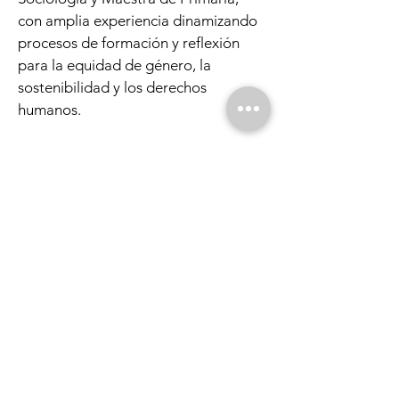
con amplia experiencia dinamizando
procesos de formación y reflexión
para la equidad de género, la
sostenibilidad y los derechos
humanos.
Horario:
Sábado 7 de abril y sábado
19 de mayo de 2018 de 10.30 a
14.15h.
Precio:
40€.
Aforo:
14 plazas.
Lugar:
C/ Dr. Blanco Soler
11 28044
Madrid.
Inscripciones: