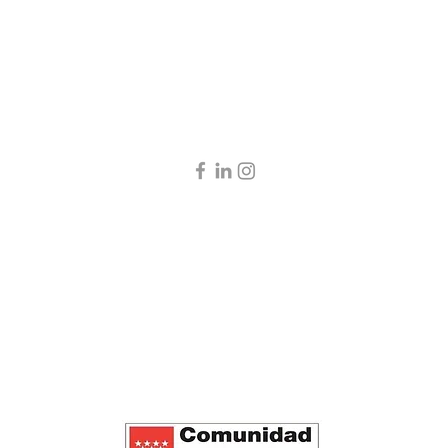
. Centro de Psicología y Transformación Social, S.Coop.Mad.
CIF: F02791077,
info@lap
La Periférica 1. Calle del Doctor Blanco Soler 11, 28044. Madrid. Tel. +34913914305
La Periférica 2. Calle Saturnino Tejera 19, 28025. Madrid. Tel. +34913914305
Política de privacidad
Política de cookies
Términos de uso
y diseñado por
Redmolacha2.0
para La Periférica CPTS. Fotos de Anayara Cabrera y