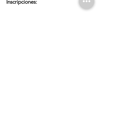
Inscripciones:
Llamando al
913914305
.
Enviando un correo electrónico a
actividades@laperiferica.org
Indica el curso o módulo, tu nombre,
apellidos y un modo de contacto.