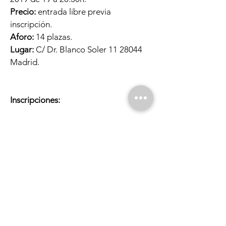
Precio:
entrada libre previa
inscripción.
Aforo:
14 plazas.
Lugar:
C/ Dr. Blanco Soler
11 28044
Madrid.
Inscripciones:
Llamando al
616125712
/910526086.
Enviando un correo electrónico a
actividades@laperiferica.org
Indica el curso o módulo, tu nombre,
apellidos y un modo de contacto.