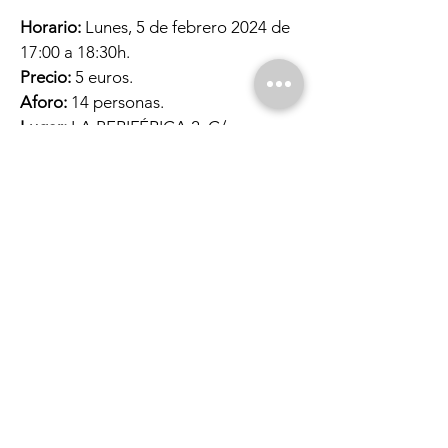
Horario:
Lunes, 5 de febrero 2024 de
17:00 a 18:30h.
Precio:
5 euros.
Aforo:
14 personas.
Lugar:
LA PERIFÉRICA 2. C/
Saturnino Tejera
19 28025
Madrid.
Inscripciones:
Llamando al
913914305
.
Enviando un correo electrónico a
actividades@laperiferica.org
Indica el curso o módulo, tu nombre,
apellidos y un modo de contacto.