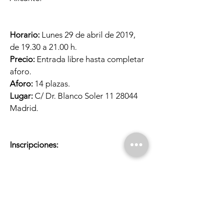
Horario:
Lunes 29 de abril de 2019,
de 19.30 a 21.00 h.
Precio:
Entrada libre hasta completar
aforo.
Aforo:
14 plazas.
Lugar:
C/ Dr. Blanco Soler
11 28044
Madrid.
Inscripciones:
Llamando al
616125712
/910526086.
Enviando un correo electrónico a
actividades@laperiferica.org
Indica el curso o módulo, tu nombre,
apellidos y un modo de contacto.