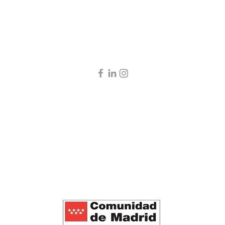
. Centro de Psicología y Transformación Social, S.Coop.Mad.
CIF: F02791077,
info@lap
La Periférica 1. Calle del Doctor Blanco Soler 11, 28044. Madrid. Tel. +34913914305
La Periférica 2. Calle Saturnino Tejera 19, 28025. Madrid. Tel. +34913914305
Política de privacidad
Política de cookies
Términos de uso
y diseñado por
Redmolacha2.0
para La Periférica CPTS. Fotos de Anayara Cabrera y