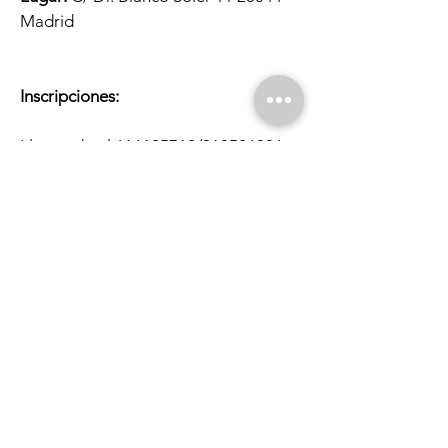
Madrid
Inscripciones:
Llamando al
616125712
/910526086.
Enviando un correo electrónico a
actividades@laperiferica.org
Indica el curso, charla o módulo, tu
nombre, apellidos y un modo de
contacto.