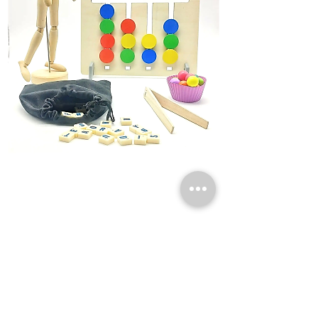
La Periférica. Centro de Psicología y Transformación
Social, S.Coop.Mad.
CIF:
F02791077,
info@laperiferica.org
La Periférica 1. Calle del Doctor Blanco Soler 11,