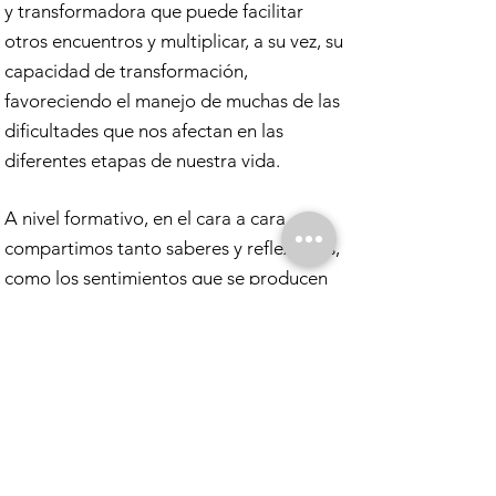
y transformadora que puede facilitar
otros encuentros y multiplicar, a su vez, su
capacidad de transformación,
favoreciendo el manejo de muchas de las
dificultades que nos afectan en las
diferentes etapas de nuestra vida.
A nivel formativo, en el cara a cara
compartimos tanto saberes y reflexiones,
como los sentimientos que se producen
en la relación social, más allá de la
palabra, generándose un espacio que con
frecuencia no termina al salir de la sala.
La formación no es solo contenido, es una
experiencia vital que requiere de la
espontaneidad que solo da la presencia
para llegar a su máximo exponente.