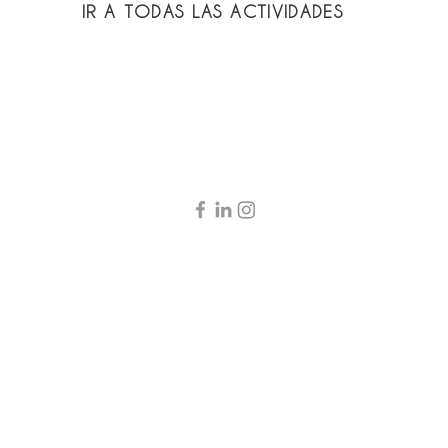
IR A TODAS LAS ACTIVIDADES
. Centro de Psicología y Transformación Social, S.Coop.Mad.
CIF: F02791077,
info@lap
La Periférica 1. Calle del Doctor Blanco Soler 11, 28044. Madrid. Tel. +34913914305
La Periférica 2. Calle Saturnino Tejera 19, 28025. Madrid. Tel. +34913914305
Política de privacidad
Política de cookies
Términos de uso
y diseñado por
Redmolacha2.0
para La Periférica CPTS. Fotos de Anayara Cabrera y